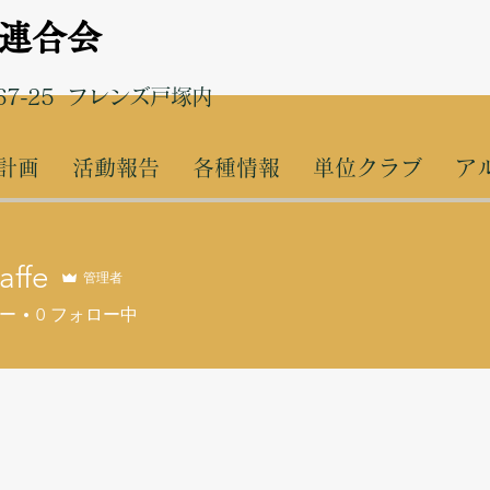
連合会
7-25 フレンズ戸塚内
計画
活動報告
各種情報
単位クラブ
ア
affe
管理者
e
ー
0
フォロー中