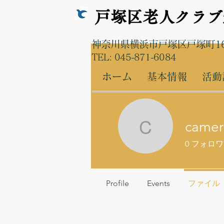
戸塚区老人クラブ
神奈川県横浜市戸塚区戸塚町16
TEL: 045-871-6084
ホーム
基本情報
活動
camer
cameraff
0
フォロワ
Profile
Events
ファイル